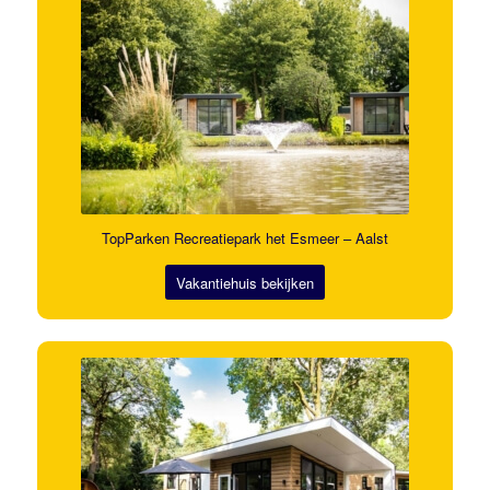
TopParken Recreatiepark het Esmeer – Aalst
Vakantiehuis bekijken