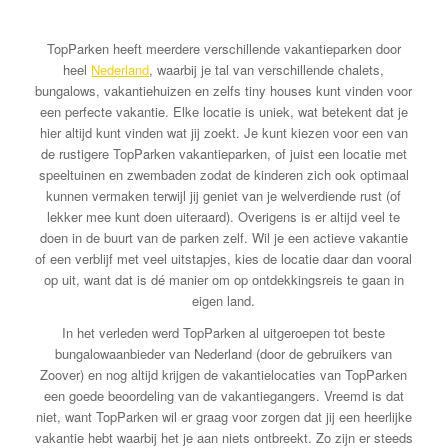
TopParken heeft meerdere verschillende vakantieparken door
heel
Nederland
, waarbij je tal van verschillende chalets,
bungalows, vakantiehuizen en zelfs tiny houses kunt vinden voor
een perfecte vakantie. Elke locatie is uniek, wat betekent dat je
hier altijd kunt vinden wat jij zoekt. Je kunt kiezen voor een van
de rustigere TopParken vakantieparken, of juist een locatie met
speeltuinen en zwembaden zodat de kinderen zich ook optimaal
kunnen vermaken terwijl jij geniet van je welverdiende rust (of
lekker mee kunt doen uiteraard). Overigens is er altijd veel te
doen in de buurt van de parken zelf. Wil je een actieve vakantie
of een verblijf met veel uitstapjes, kies de locatie daar dan vooral
op uit, want dat is dé manier om op ontdekkingsreis te gaan in
eigen land.
In het verleden werd TopParken al uitgeroepen tot beste
bungalowaanbieder van Nederland (door de gebruikers van
Zoover) en nog altijd krijgen de vakantielocaties van TopParken
een goede beoordeling van de vakantiegangers. Vreemd is dat
niet, want TopParken wil er graag voor zorgen dat jij een heerlijke
vakantie hebt waarbij het je aan niets ontbreekt. Zo zijn er steeds