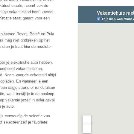
ektrische auto, neemt ook de
chtige vakantieland heeft zoveel
Kroatië staat garant voor een
 plaatsen Rovinj, Poreč en Pula.
ra mag niet ontbreken op het
end en je kunt hier de mooiste
.
oor je elektrische auto hebben,
jvoorbeeld vakantiehuizen,
ë. Neem voor de zekerheid altijd
t opladen. En wanneer je een
 een dagje strand of rondcruisen
ie, want terwijl je in de aanloop
op vakantie jezelf in ieder geval
 je auto.
ijk eenvoudig de selectie van
 selecteer zelf je favoriete