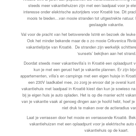
steeds meer vakantiehuizen zijn met een laadpaal voor je el
interesse onder elektrische autorijders voor Kroatië toe. Dit pra
moois te bieden…van mooie stranden tot uitgestrekte natuur. 
geslaagde vakantie.
Val voor de pracht van het betoverende Istrië en bezoek de leuke
Ook het minder bekende maar de o zo mooie Crikvenica Riviè
vakantielijstje van Kroatië. De stranden zijn werkelijk schitter
‘sunsets’ bekijken aan het strand
Doordat steeds meer vakantievilla’s in Kroatië een oplaadpunt v
kun je met een gerust hart je vakantie plannen. Er zijn bi
appartementen, villa’s en campings met een eigen huisje in Kroati
een 230V laadkabel mee, zo zorg je ervoor dat je overal kun
vakantiehuis met laadpaal in Kroatië kiest dan kun je sowieso na
bij je eigen huis je auto opladen. Het is op die manier echt vakant
van je vakantie vaak al genoeg dingen aan je hoofd hebt, hoef je 
niet druk te maken over de actieradius van
Laat je verrassen door het mooie en verrassende Kroatië. Bek
vakantiehuizen met een oplaadpunt voor je elektrische auto of
vakantiehuis op de kaart.