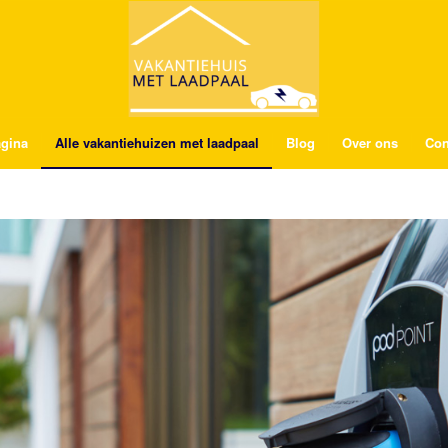
gina
Alle vakantiehuizen met laadpaal
Blog
Over ons
Con