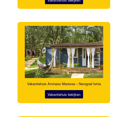
Vakantiehuis bekijken
Vakantiehuis Aminess Maravea – Novigrad Istria
Vakantiehuis bekijken