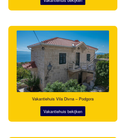
Vakantiehuis bekijken
Vakantiehuis Vila Divna – Podgora
Vakantiehuis bekijken