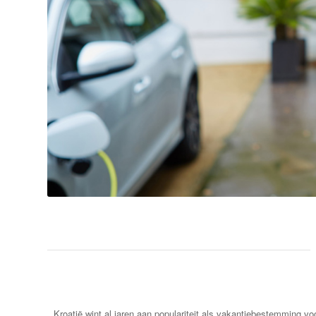
Kroatië wint al jaren aan populariteit als vakantiebestemming v