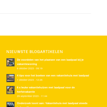
NIEUWSTE BLOGARTIKELEN
De voordelen van het plaatsen van een laadpaal bij je
vakantiewoning
6 oktober 2023 - 09:19
4 tips voor het boeken van een vakantiehuis met laadpaal
1 oktober 2023 - 12:26
6 x leuke vakantiehuizen met laadpaal voor de
herfstvakantie
29 september 2023 - 11:44
Onderzoek toont aan: Vakantiehuis met laadpaal steeds