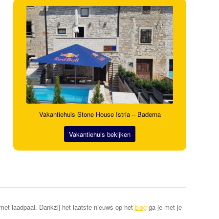
Vakantiehuis Stone House Istria – Baderna
Vakantiehuis bekijken
met laadpaal. Dankzij het laatste nieuws op het
blog
ga je met je