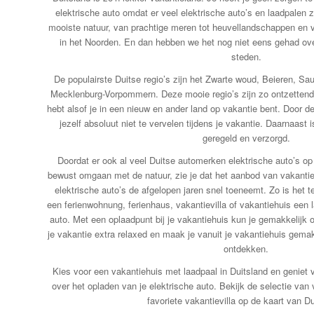
elektrische auto omdat er veel elektrische auto’s en laadpalen z
mooiste natuur, van prachtige meren tot heuvellandschappen en v
in het Noorden. En dan hebben we het nog niet eens gehad ov
steden.
De populairste Duitse regio’s zijn het Zwarte woud, Beieren, Sa
Mecklenburg-Vorpommern. Deze mooie regio’s zijn zo ontzettend 
hebt alsof je in een nieuw en ander land op vakantie bent. Door de 
jezelf absoluut niet te vervelen tijdens je vakantie. Daarnaast is
geregeld en verzorgd.
Doordat er ook al veel Duitse automerken elektrische auto’s o
bewust omgaan met de natuur, zie je dat het aanbod van vakanti
elektrische auto’s de afgelopen jaren snel toeneemt. Zo is het
een ferienwohnung, ferienhaus, vakantievilla of vakantiehuis een l
auto. Met een oplaadpunt bij je vakantiehuis kun je gemakkelijk o
je vakantie extra relaxed en maak je vanuit je vakantiehuis gemak
ontdekken.
Kies voor een vakantiehuis met laadpaal in Duitsland en geniet
over het opladen van je elektrische auto. Bekijk de selectie van
favoriete vakantievilla op de kaart van Du