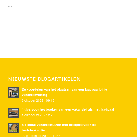
…
NIEUWSTE BLOGARTIKELEN
De voordelen van het plaatsen van een laadpaal bij je
vakantiewoning
6 oktober 2023 - 09:19
4 tips voor het boeken van een vakantiehuis met laadpaal
1 oktober 2023 - 12:26
6 x leuke vakantiehuizen met laadpaal voor de
herfstvakantie
29 september 2023 - 11:44