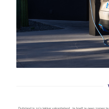
Duitsland is zo’n lekker vakantieland. Je hoeft je geen zorgen t