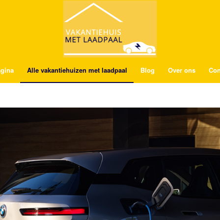
gina
Alle vakantiehuizen met laadpaal
Blog
Over ons
Con