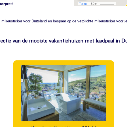
oorpret!
 milieusticker voor Duitsland en bespaar op de verplichte milieusticker voor j
lectie van de mooiste vakantiehuizen met laadpaal in Du