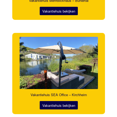
Vakantiehuis Mehrblickhaus – Bühlertal
Vakantiehuis bekijken
Vakantiehuis SEA Office – Kirchheim
Vakantiehuis bekijken