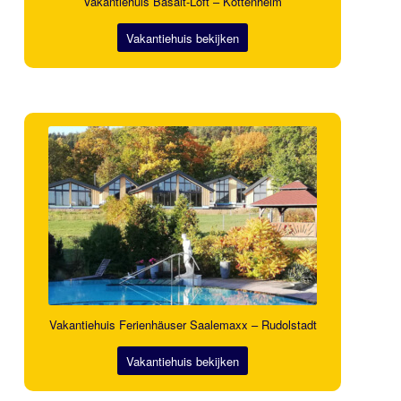
Vakantiehuis Basalt-Loft – Kottenheim
Vakantiehuis bekijken
Vakantiehuis Ferienhäuser Saalemaxx – Rudolstadt
Vakantiehuis bekijken