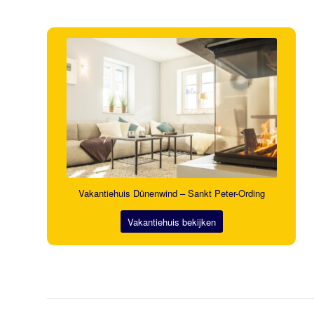
Vakantiehuis Dünenwind – Sankt Peter-Ording
Vakantiehuis bekijken