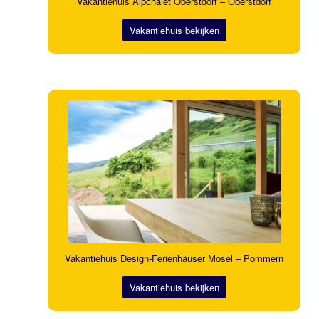
Vakantiehuis Alpchalet Oberstdorf – Oberstdorf
Vakantiehuis bekijken
Vakantiehuis Design-Ferienhäuser Mosel – Pommern
Vakantiehuis bekijken